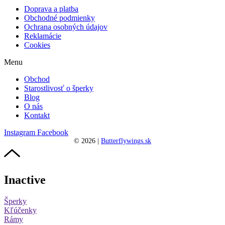
Doprava a platba
Obchodné podmienky
Ochrana osobných údajov
Reklamácie
Cookies
Menu
Obchod
Starostlivosť o šperky
Blog
O nás
Kontakt
Instagram
Facebook
©
2026
|
Butterflywings.sk
Inactive
Šperky
Kľúčenky
Rámy