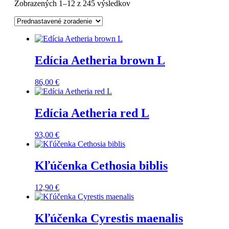
Zobrazených 1–12 z 245 výsledkov
Edícia Aetheria brown L
86,00
€
Edícia Aetheria red L
93,00
€
Kľúčenka Cethosia biblis
12,90
€
Kľúčenka Cyrestis maenalis