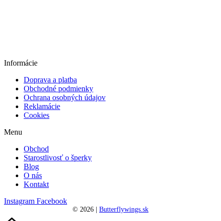
z
21
Informácie
Doprava a platba
Obchodné podmienky
Ochrana osobných údajov
Reklamácie
Cookies
Menu
Obchod
Starostlivosť o šperky
Blog
O nás
Kontakt
Instagram
Facebook
©
2026
|
Butterflywings.sk