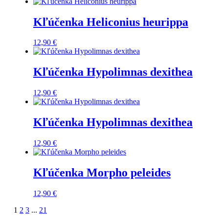
Kľúčenka Heliconius heurippa
12,90
€
Kľúčenka Hypolimnas dexithea
12,90
€
Kľúčenka Hypolimnas dexithea
12,90
€
Kľúčenka Morpho peleides
12,90
€
Strana
Ďalšie
1
2
3
...
21
1