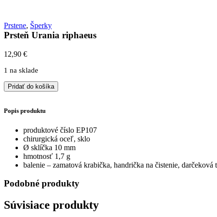
Prstene
,
Šperky
Prsteň Urania riphaeus
12,90
€
1 na sklade
množstvo
Pridať do košíka
Prsteň
Urania
Popis produktu
riphaeus
produktové číslo EP107
chirurgická oceľ, sklo
Ø sklíčka 10 mm
hmotnosť 1,7 g
balenie – zamatová krabička, handrička na čistenie, darčeková 
Podobné produkty
Súvisiace produkty