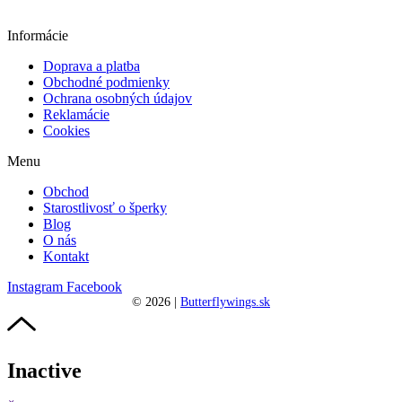
Informácie
Doprava a platba
Obchodné podmienky
Ochrana osobných údajov
Reklamácie
Cookies
Menu
Obchod
Starostlivosť o šperky
Blog
O nás
Kontakt
Instagram
Facebook
©
2026
|
Butterflywings.sk
Inactive