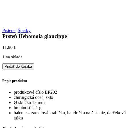
Prstene
,
Šperky
Prsteň Hebomoia glaucippe
11,90
€
1 na sklade
množstvo
Pridať do košíka
Prsteň
Hebomoia
Popis produktu
glaucippe
produktové číslo EP202
chirurgická oceľ, sklo
Ø sklíčka 12 mm
hmotnosť 2,1 g
balenie – zamatová krabička, handrička na čistenie, darčeková
taška