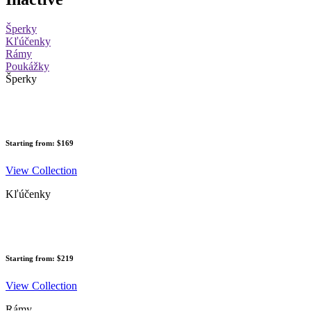
Šperky
Kľúčenky
Rámy
Poukážky
Šperky
Starting from: $169
View Collection
Kľúčenky
Starting from: $219
View Collection
Rámy