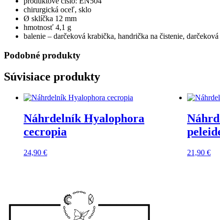
produktové číslo: EN504
chirurgická oceľ, sklo
Ø sklíčka 12 mm
hmotnosť 4,1 g
balenie – darčeková krabička, handrička na čistenie, darčeková
Podobné produkty
Súvisiace produkty
Náhrdelník Hyalophora
Náhrd
cecropia
peleid
24,90
€
21,90
€