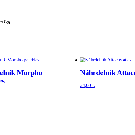
 taška
elník Morpho
Náhrdelník Attacu
es
24,90
€