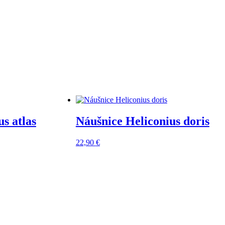
s atlas
Náušnice Heliconius doris
22,90
€