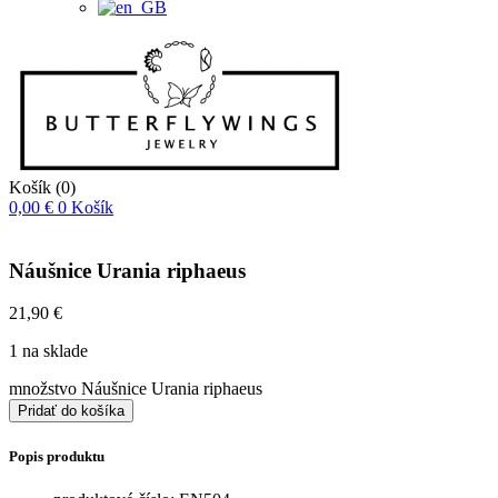
Košík
(0)
0,00
€
0
Košík
Náušnice Urania riphaeus
21,90
€
1 na sklade
množstvo Náušnice Urania riphaeus
Pridať do košíka
Popis produktu