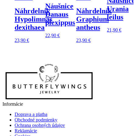
Náušnice
Náušnice
Urania
Náhrdelník
Náhrdelník
Danaus
leilus
Hypolimnas
Graphium
plexippus
dexithaea
antheus
21,90
€
22,90
€
23,90
€
23,90
€
Informácie
Doprava a platba
Obchodné podmienky
Ochrana osobných údajov
Reklamácie