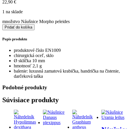
22,90
€
1 na sklade
množstvo Náušnice Morpho peleides
Pridať do košíka
Popis produktu
produktové číslo EN1009
chirurgická oceľ, sklo
Ø sklíčka 10 mm
hmotnosť 2,1 g
balenie: luxusná zamatová krabička, handrička na čistenie,
darčeková taška
Podobné produkty
Súvisiace produkty