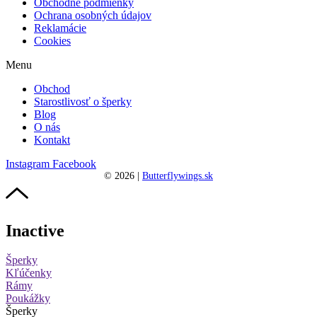
Obchodné podmienky
Ochrana osobných údajov
Reklamácie
Cookies
Menu
Obchod
Starostlivosť o šperky
Blog
O nás
Kontakt
Instagram
Facebook
©
2026
|
Butterflywings.sk
Inactive
Šperky
Kľúčenky
Rámy
Poukážky
Šperky