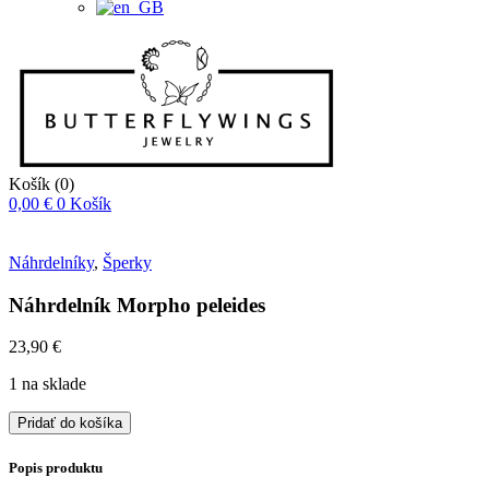
Košík
(0)
0,00
€
0
Košík
Náhrdelníky
,
Šperky
Náhrdelník Morpho peleides
23,90
€
1 na sklade
množstvo
Pridať do košíka
Náhrdelník
Morpho
Popis produktu
peleides