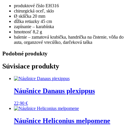
produktové číslo EH316
chirurgická oceľ, sklo
Ø sklíčka 20 mm
dĺžka retiazky 45 cm
zapínanie – karabínka
hmotnosť 8,2 g
balenie – zamatová krabička, handrička na čistenie, vôňa do
auta, organzové vrecúško, darčeková taška
Podobné produkty
Súvisiace produkty
Náušnice Danaus plexippus
22,90
€
Náušnice Heliconius melpomene