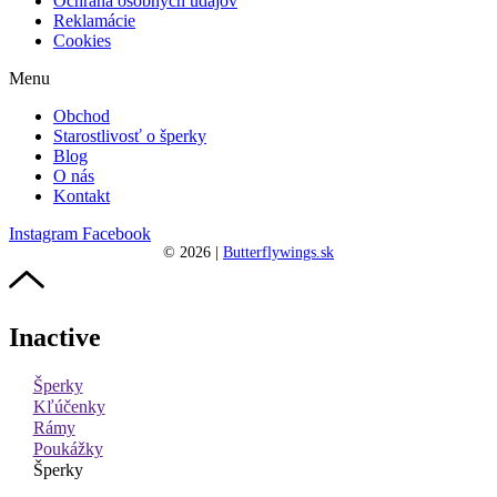
Ochrana osobných údajov
Reklamácie
Cookies
Menu
Obchod
Starostlivosť o šperky
Blog
O nás
Kontakt
Instagram
Facebook
©
2026
|
Butterflywings.sk
Inactive
Šperky
Kľúčenky
Rámy
Poukážky
Šperky