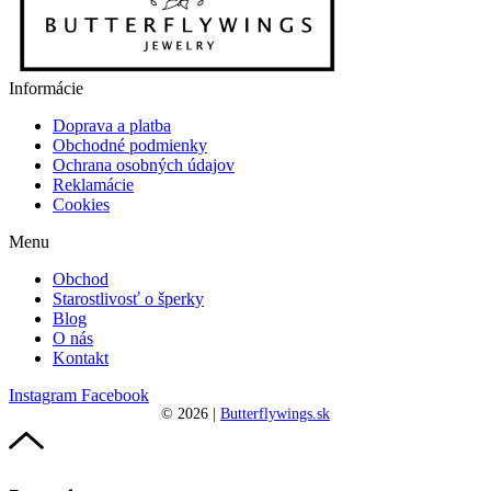
Informácie
Doprava a platba
Obchodné podmienky
Ochrana osobných údajov
Reklamácie
Cookies
Menu
Obchod
Starostlivosť o šperky
Blog
O nás
Kontakt
Instagram
Facebook
©
2026
|
Butterflywings.sk