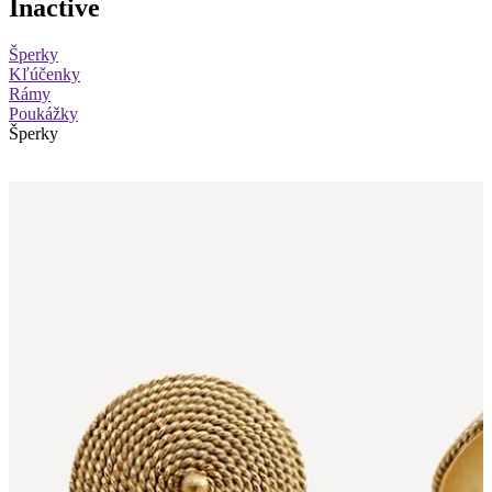
Inactive
Šperky
Kľúčenky
Rámy
Poukážky
Šperky