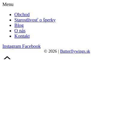
Menu
Obchod
Starostlivosť o šperky
Blog
O nás
Kontakt
Instagram
Facebook
©
2026
|
Butterflywings.sk
Spravovať súhlas
Inactive
Šperky
Kľúčenky
Rámy
Poukážky
Šperky