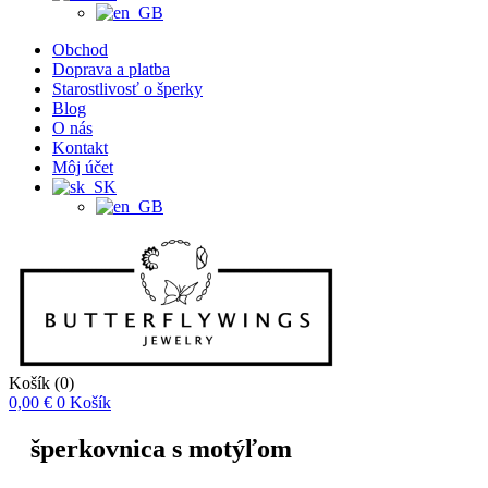
Obchod
Doprava a platba
Starostlivosť o šperky
Blog
O nás
Kontakt
Môj účet
Košík
(0)
0,00
€
0
Košík
šperkovnica s motýľom