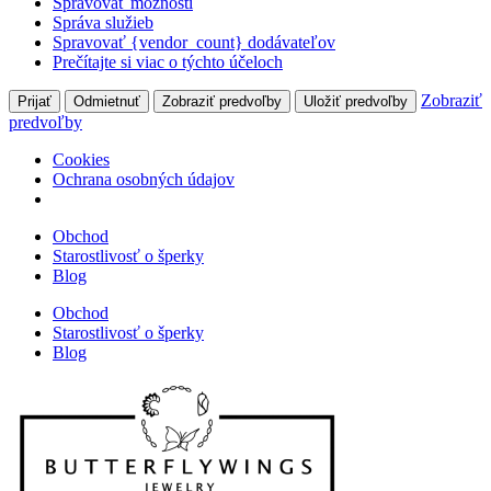
Spravovať možnosti
Správa služieb
Spravovať {vendor_count} dodávateľov
Prečítajte si viac o týchto účeloch
Zobraziť
Prijať
Odmietnuť
Zobraziť predvoľby
Uložiť predvoľby
predvoľby
Cookies
Ochrana osobných údajov
Obchod
Starostlivosť o šperky
Blog
Obchod
Starostlivosť o šperky
Blog